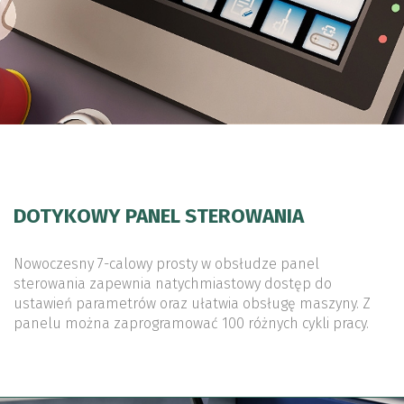
DOTYKOWY PANEL STEROWANIA
Nowoczesny 7-calowy prosty w obsłudze panel
sterowania zapewnia natychmiastowy dostęp do
ustawień parametrów oraz ułatwia obsługę maszyny. Z
panelu można zaprogramować 100 różnych cykli pracy.