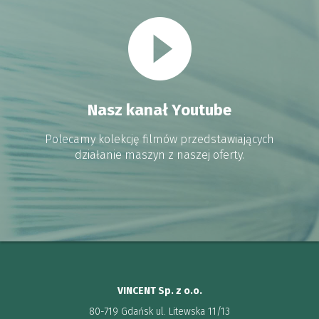
Nasz kanał Youtube
Polecamy kolekcję filmów przedstawiających
działanie maszyn z naszej oferty.
VINCENT Sp. z o.o.
80-719 Gdańsk ul. Litewska 11/13