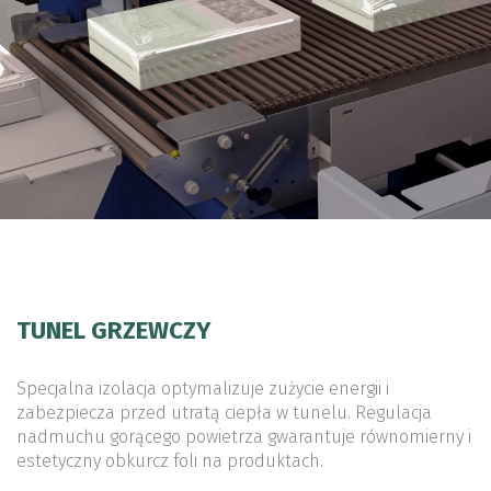
TUNEL GRZEWCZY
Specjalna izolacja optymalizuje zużycie energii i
zabezpiecza przed utratą ciepła w tunelu. Regulacja
nadmuchu gorącego powietrza gwarantuje równomierny i
estetyczny obkurcz foli na produktach.