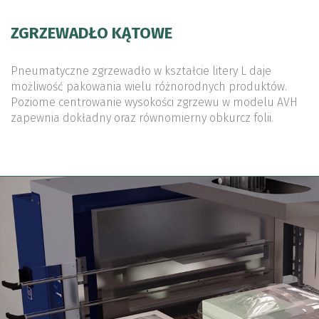
ZGRZEWADŁO KĄTOWE
Pneumatyczne zgrzewadło w kształcie litery L daje
możliwość pakowania wielu różnorodnych produktów.
Poziome centrowanie wysokości zgrzewu w modelu AVH
zapewnia dokładny oraz równomierny obkurcz folii.