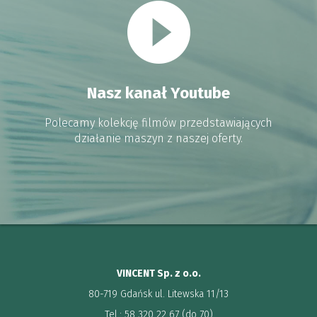
Nasz kanał Youtube
Polecamy kolekcję filmów przedstawiających
działanie maszyn z naszej oferty.
VINCENT Sp. z o.o.
80-719 Gdańsk ul. Litewska 11/13
Tel.: 58 320 22 67 (do 70)