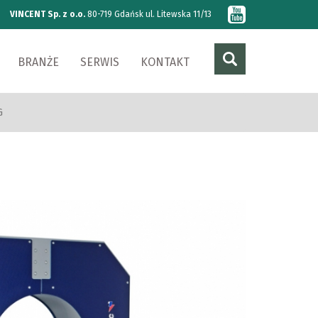
VINCENT Sp. z o.o.
80-719 Gdańsk ul. Litewska 11/13
BRANŻE
SERWIS
KONTAKT
G