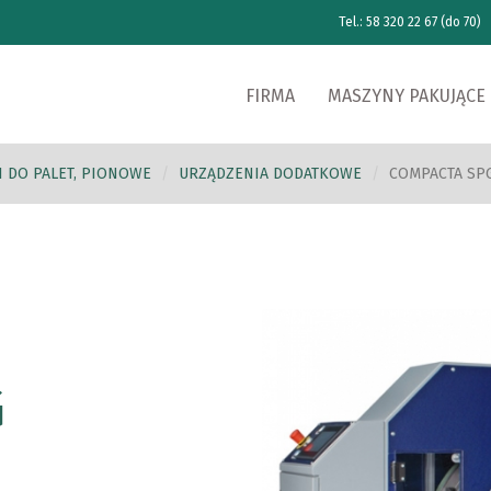
Tel.: 58 320 22 67 (do 70)
FIRMA
MASZYNY PAKUJĄCE
I DO PALET, PIONOWE
URZĄDZENIA DODATKOWE
COMPACTA SP
G