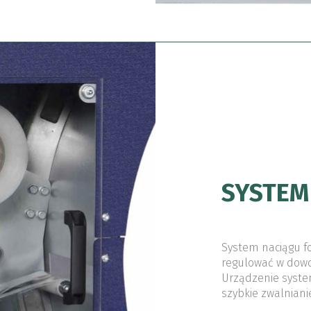
SYSTEM 
System naciągu fo
regulować w dowol
Urządzenie syste
szybkie zwalnianie 