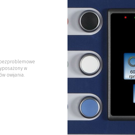
i bezproblemowe
wyposażony w
w owijania.