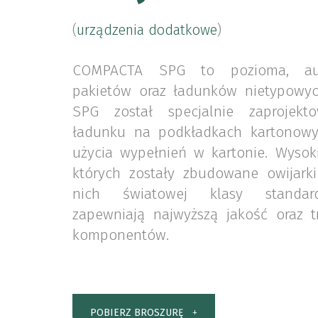
(
urządzenia dodatkowe
)
COMPACTA SPG to pozioma, aut
pakietów oraz ładunków nietypowych
SPG został specjalnie zaprojekto
ładunku na podkładkach kartonowy
użycia wypełnień w kartonie. Wysokie
których zostały zbudowane owijark
nich światowej klasy standar
zapewniają najwyższą jakość oraz t
komponentów.
POBIERZ BROSZURĘ