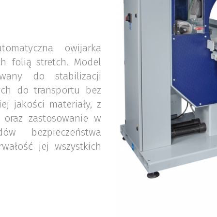
omatyczna owijarka
 folią stretch. Model
wany do stabilizacji
ch do transportu bez
j jakości materiały, z
i oraz zastosowanie w
dów bezpieczeństwa
rwałość jej wszystkich