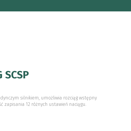
G SCSP
edynczym silnikiem, umożliwia rozciąg wstępny
ć zapisania 12 różnych ustawień naciągu.