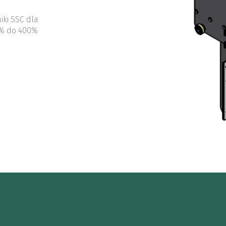
iki SSC dla
0% do 400%