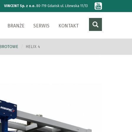
VINCENT Sp. z o.o.
80-719 Gdańsk ul. Litewska 11/13
BRANŻE
SERWIS
KONTAKT
OBROTOWE
HELIX 4