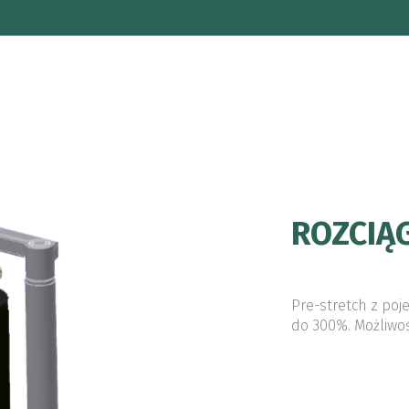
ROZCIĄ
Pre-stretch z poj
do 300%. Możliwoś