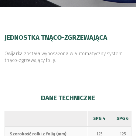
JEDNOSTKA TNĄCO-ZGRZEWAJĄCA
Owijarka została wyposażona w automatyczny system
tnąco-zgrzewający folię.
DANE TECHNICZNE
SPG 4
SPG 6
Szerokość rolki z folią (mm)
125
125