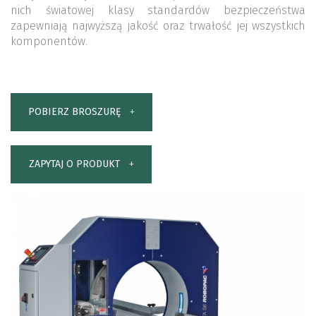
nich światowej klasy standardów bezpieczeństwa
zapewniają najwyższą jakość oraz trwałość jej wszystkich
komponentów.
POBIERZ BROSZURĘ
ZAPYTAJ O PRODUKT