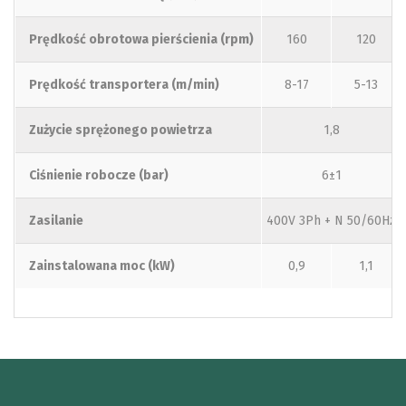
Prędkość obrotowa pierścienia (rpm)
160
120
Prędkość transportera (m/min)
8-17
5-13
Zużycie sprężonego powietrza
1,8
Ciśnienie robocze (bar)
6±1
Zasilanie
400V 3Ph + N 50/60Hz
Zainstalowana moc (kW)
0,9
1,1