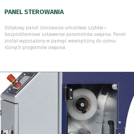
PANEL STEROWANIA
Dotykowy panel sterowania umożliwia szybkie i
bezproblemowe ustawienie parametrów owijania. Panel
został wyposażony w pamięć wewnętrzną do ośmiu
różnych programów owijania.