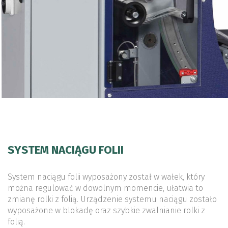
SYSTEM NACIĄGU FOLII
System naciągu folii wyposażony został w wałek, który
można regulować w dowolnym momencie, ułatwia to
zmianę rolki z folią. Urządzenie systemu naciągu zostało
wyposażone w blokadę oraz szybkie zwalnianie rolki z
folią.