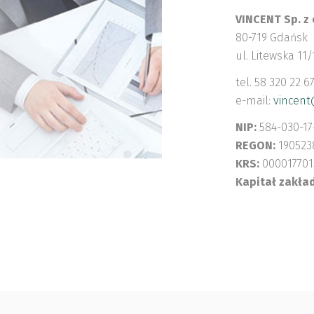
VINCENT Sp. z 
80-719 Gdańsk
ul. Litewska 11/
tel. 58 320 22 6
e-mail:
vincent
NIP:
584-030-17
REGON:
190523
KRS:
000017701
Kapitał zakła