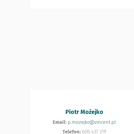
Piotr Możejko
Email:
p.mozejko@vincent.pl
Telefon:
606 437 319