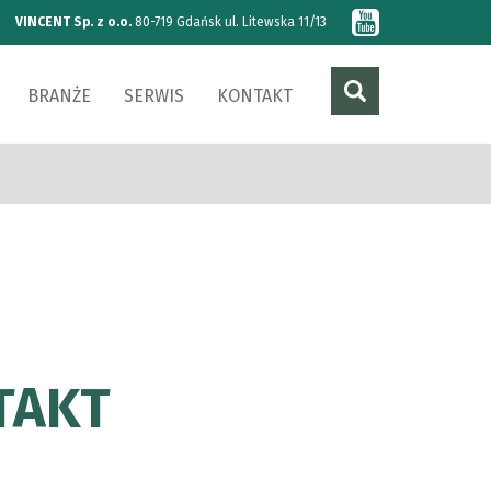
VINCENT Sp. z o.o.
80-719 Gdańsk ul. Litewska 11/13
BRANŻE
SERWIS
KONTAKT
TAKT