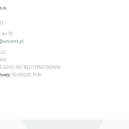
o.o.
13
7 do 70
@vincent.pl
-23
845
5 GD.VII NS-REJ/11950/060610
dowy:
50.000,00 PLN