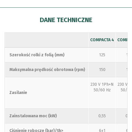
DANE TECHNICZNE
COMPACTA 4
COMPAC
Szerokość rolki z folią (mm)
125
12
Maksymalna prędkość obrotowa (rpm)
150
12
230 V 1Ph+N
230 V 
50/60 Hz
50/60
Zasilanie
Zainstalowana moc (kW)
0,55
0,7
Ciśnienie robocze (bar)/th>
6±1
6±