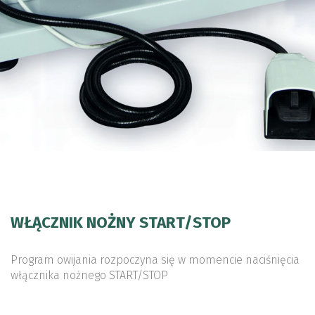
WŁĄCZNIK NOŻNY START/STOP
Program owijania rozpoczyna się w momencie naciśnięcia
włącznika nożnego START/STOP