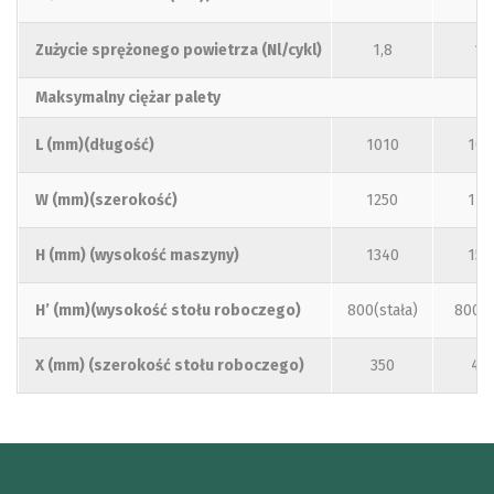
Zużycie sprężonego powietrza (Nl/cykl)
1,8
1,8
Maksymalny ciężar palety
L (mm)(długość)
1010
101
W (mm)(szerokość)
1250
145
H (mm) (wysokość maszyny)
1340
155
H’ (mm)(wysokość stołu roboczego)
800(stała)
800-
X (mm) (szerokość stołu roboczego)
350
45