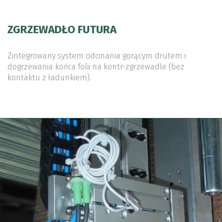
ZGRZEWADŁO FUTURA
Zintegrowany system odcinania gorącym drutem i
dogrzewania końca folii na kontr-zgrzewadle (bez
kontaktu z ładunkiem).