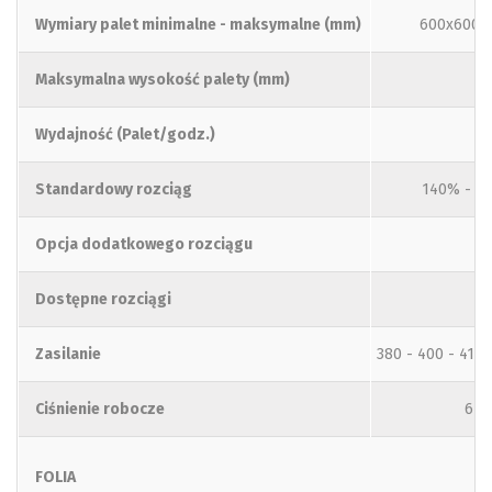
Wymiary palet minimalne - maksymalne (mm)
600x600 –
Maksymalna wysokość palety (mm)
2
Wydajność (Palet/godz.)
Standardowy rozciąg
140% - 2
Opcja dodatkowego rozciągu
Dostępne rozciągi
Zasilanie
380 - 400 - 415 
Ciśnienie robocze
6 ± 
FOLIA