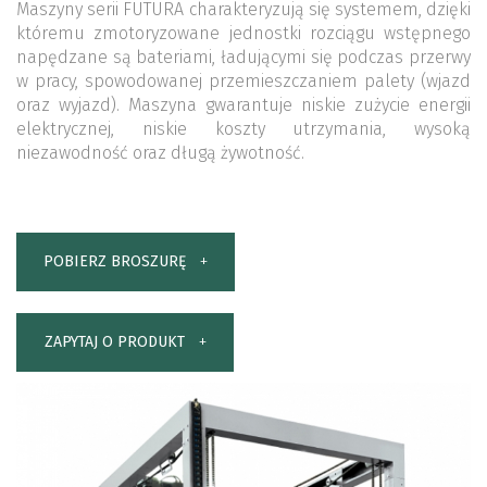
Maszyny serii FUTURA charakteryzują się systemem, dzięki
któremu zmotoryzowane jednostki rozciągu wstępnego
napędzane są bateriami, ładującymi się podczas przerwy
w pracy, spowodowanej przemieszczaniem palety (wjazd
oraz wyjazd). Maszyna gwarantuje niskie zużycie energii
elektrycznej, niskie koszty utrzymania, wysoką
niezawodność oraz długą żywotność.
POBIERZ BROSZURĘ
ZAPYTAJ O PRODUKT