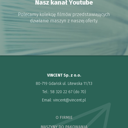
Nasz kanał Youtube
Polecamy kolekcję filmów przedstawiających
działanie maszyn z naszej oferty.
VINCENT Sp. z o.o.
80-719 Gdańsk ul. Litewska 11/13
Tel.: 58 320 22 67 (do 70)
Email:
vincent@vincent.pl
O FIRMIE
MASZYNY DO PAKOWANIA