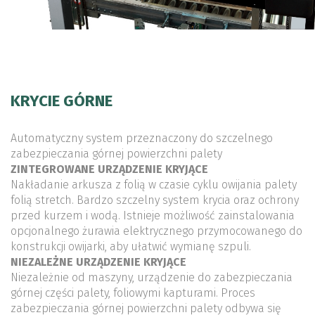
KRYCIE GÓRNE
Automatyczny system przeznaczony do szczelnego
zabezpieczania górnej powierzchni palety
ZINTEGROWANE URZĄDZENIE KRYJĄCE
Nakładanie arkusza z folią w czasie cyklu owijania palety
folią stretch. Bardzo szczelny system krycia oraz ochrony
przed kurzem i wodą. Istnieje możliwość zainstalowania
opcjonalnego żurawia elektrycznego przymocowanego do
konstrukcji owijarki, aby ułatwić wymianę szpuli.
NIEZALEŻNE URZĄDZENIE KRYJĄCE
Niezależnie od maszyny, urządzenie do zabezpieczania
górnej części palety, foliowymi kapturami. Proces
zabezpieczania górnej powierzchni palety odbywa się