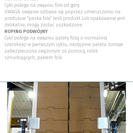
Cykl polega na zwijaniu folii od góry.
UWAGA: owijanie odbywa się poprzez umieszczeniu na
produkcie "paska folii". Jeśli produkt lub opakowanie jest
delikatne, mogą zostać uszkodzone.
ROPING PODWÓJNY
Cykl polega na owijaniu palety folią o normalnej
szerokości w pierwszym cyklu, następnie paleta zostaje
zabezpieczona zwężonym za pomocą rolek
sznurkujących, pakiem folii.