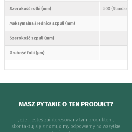
Szerokość rolki (mm)
500 (Standard) 
Maksymalna średnica szpuli (mm)
2
Szerokość szpuli (mm)
5
Grubość folii (μm)
12
MASZ PYTANIE O TEN PRODUKT?
Jeżeli jesteś zainteresowany tym produktem,
skontaktuj się z nami, a my odpowiemy na wszytkie