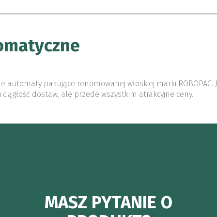
tomatyczne
odne automaty pakujące renomowanej włoskiej marki ROBOPAC.
i ciągłość dostaw, ale przede wszystkim atrakcyjne ceny.
MASZ PYTANIE O