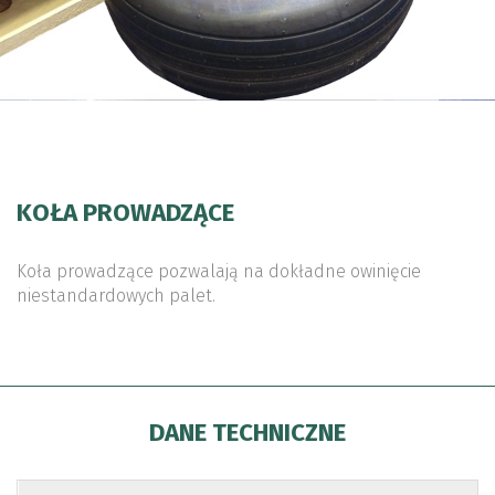
KOŁA PROWADZĄCE
Koła prowadzące pozwalają na dokładne owinięcie
niestandardowych palet.
DANE TECHNICZNE