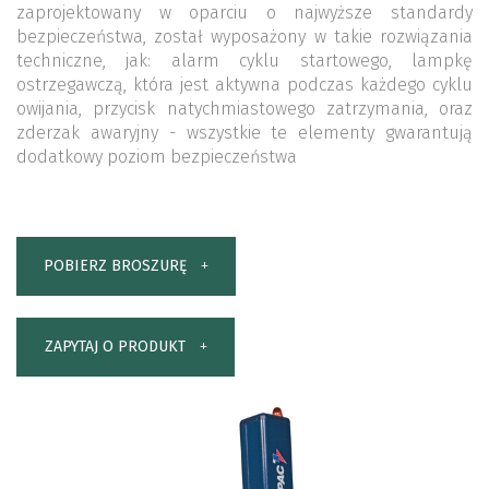
zaprojektowany w oparciu o najwyższe standardy
bezpieczeństwa, został wyposażony w takie rozwiązania
techniczne, jak: alarm cyklu startowego, lampkę
ostrzegawczą, która jest aktywna podczas każdego cyklu
owijania, przycisk natychmiastowego zatrzymania, oraz
zderzak awaryjny - wszystkie te elementy gwarantują
dodatkowy poziom bezpieczeństwa
POBIERZ BROSZURĘ
ZAPYTAJ O PRODUKT