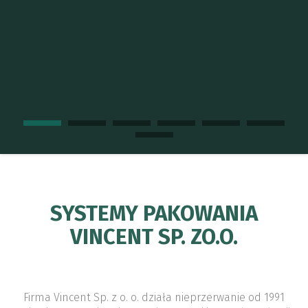
widłowym, możliwość załadunku z
trzech stron.
**WIĘCEJ
SYSTEMY PAKOWANIA
VINCENT SP. ZO.O.
Firma Vincent Sp. z o. o. działa nieprzerwanie od 1991