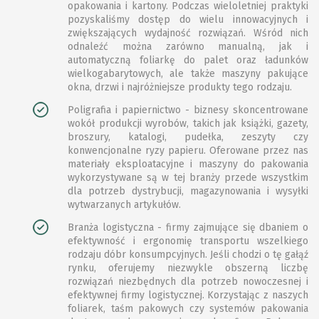
opakowania i kartony. Podczas wieloletniej praktyki
pozyskaliśmy dostęp do wielu innowacyjnych i
zwiększających wydajność rozwiązań. Wśród nich
odnaleźć można zarówno manualną, jak i
automatyczną foliarkę do palet oraz ładunków
wielkogabarytowych, ale także maszyny pakujące
okna, drzwi i najróżniejsze produkty tego rodzaju.
Poligrafia i papiernictwo - biznesy skoncentrowane
wokół produkcji wyrobów, takich jak książki, gazety,
broszury, katalogi, pudełka, zeszyty czy
konwencjonalne ryzy papieru. Oferowane przez nas
materiały eksploatacyjne i maszyny do pakowania
wykorzystywane są w tej branży przede wszystkim
dla potrzeb dystrybucji, magazynowania i wysyłki
wytwarzanych artykułów.
Branża logistyczna - firmy zajmujące się dbaniem o
efektywność i ergonomię transportu wszelkiego
rodzaju dóbr konsumpcyjnych. Jeśli chodzi o tę gałąź
rynku, oferujemy niezwykle obszerną liczbę
rozwiązań niezbędnych dla potrzeb nowoczesnej i
efektywnej firmy logistycznej. Korzystając z naszych
foliarek, taśm pakowych czy systemów pakowania