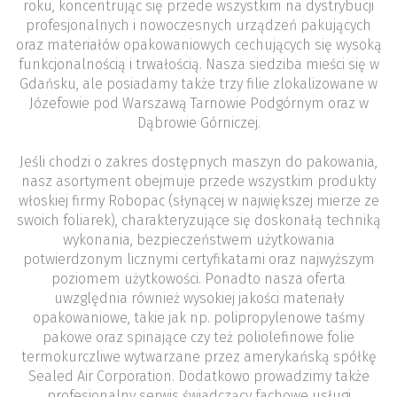
roku, koncentrując się przede wszystkim na dystrybucji
profesjonalnych i nowoczesnych urządzeń pakujących
oraz materiałów opakowaniowych cechujących się wysoką
funkcjonalnością i trwałością. Nasza siedziba mieści się w
Gdańsku, ale posiadamy także trzy filie zlokalizowane w
Józefowie pod Warszawą Tarnowie Podgórnym oraz w
Dąbrowie Górniczej.
Jeśli chodzi o zakres dostępnych maszyn do pakowania,
nasz asortyment obejmuje przede wszystkim produkty
włoskiej firmy Robopac (słynącej w największej mierze ze
swoich foliarek), charakteryzujące się doskonałą techniką
wykonania, bezpieczeństwem użytkowania
potwierdzonym licznymi certyfikatami oraz najwyższym
poziomem użytkowości. Ponadto nasza oferta
uwzględnia również wysokiej jakości materiały
opakowaniowe, takie jak np. polipropylenowe taśmy
pakowe oraz spinające czy też poliolefinowe folie
termokurczliwe wytwarzane przez amerykańską spółkę
Sealed Air Corporation. Dodatkowo prowadzimy także
profesjonalny serwis świadczący fachowe usługi