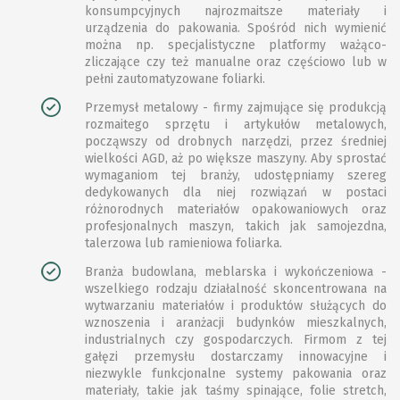
konsumpcyjnych najrozmaitsze materiały i
urządzenia do pakowania. Spośród nich wymienić
można np. specjalistyczne platformy ważąco-
zliczające czy też manualne oraz częściowo lub w
pełni zautomatyzowane foliarki.
Przemysł metalowy - firmy zajmujące się produkcją
rozmaitego sprzętu i artykułów metalowych,
począwszy od drobnych narzędzi, przez średniej
wielkości AGD, aż po większe maszyny. Aby sprostać
wymaganiom tej branży, udostępniamy szereg
dedykowanych dla niej rozwiązań w postaci
różnorodnych materiałów opakowaniowych oraz
profesjonalnych maszyn, takich jak samojezdna,
talerzowa lub ramieniowa foliarka.
Branża budowlana, meblarska i wykończeniowa -
wszelkiego rodzaju działalność skoncentrowana na
wytwarzaniu materiałów i produktów służących do
wznoszenia i aranżacji budynków mieszkalnych,
industrialnych czy gospodarczych. Firmom z tej
gałęzi przemysłu dostarczamy innowacyjne i
niezwykle funkcjonalne systemy pakowania oraz
materiały, takie jak taśmy spinające, folie stretch,