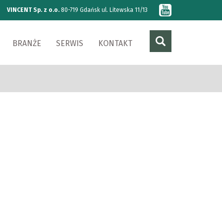
VINCENT Sp. z o.o.
80-719 Gdańsk ul. Litewska 11/13
BRANŻE
SERWIS
KONTAKT