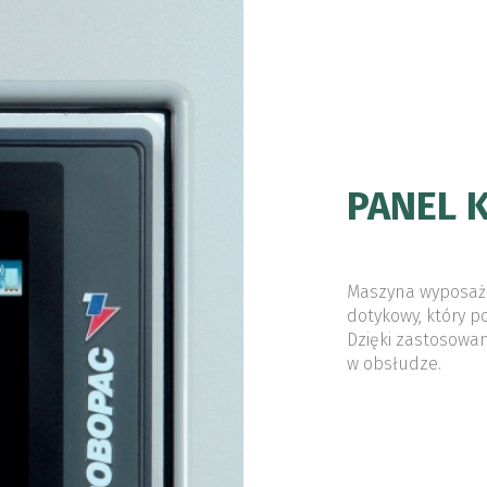
PANEL 
Maszyna wyposażo
dotykowy, który p
Dzięki zastosowani
w obsłudze.