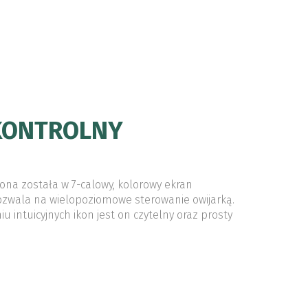
KONTROLNY
na została w 7-calowy, kolorowy ekran
ozwala na wielopoziomowe sterowanie owijarką.
u intuicyjnych ikon jest on czytelny oraz prosty