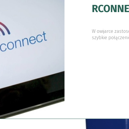
RCONNE
W owijarce zasto
szybkie połączen