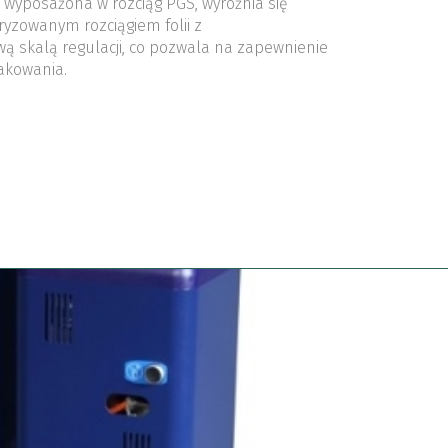
, wyposażona w rozciąg PGS, wyróżnia się
zowanym rozciągiem folii z
wą skalą regulacji, co pozwala na zapewnienie
akowania.