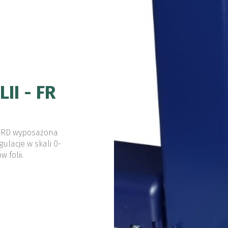
II - FR
 FRD wyposażona
lacje w skali 0-
 folii.