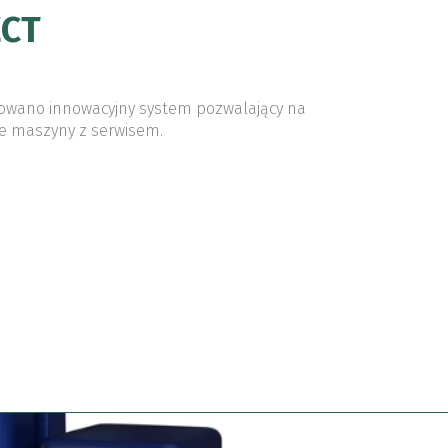
CT
sowano innowacyjny system pozwalający na
ie maszyny z serwisem.