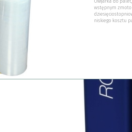
Owijarka do palet
wstępnym zmotory
dziesięciostopnio
niskiego kosztu p