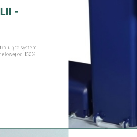
II -
trolujące system
panelowej od 150%