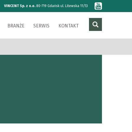
VINCENT Sp. z o.o.
80-719 Gdańsk ul. Litewska 11/13
BRANŻE
SERWIS
KONTAKT